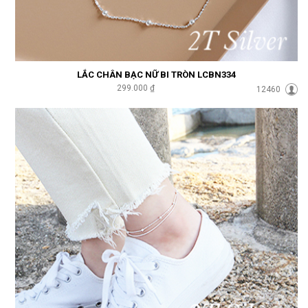
LẮC CHÂN BẠC NỮ BI TRÒN LCBN334
299.000 ₫
12460