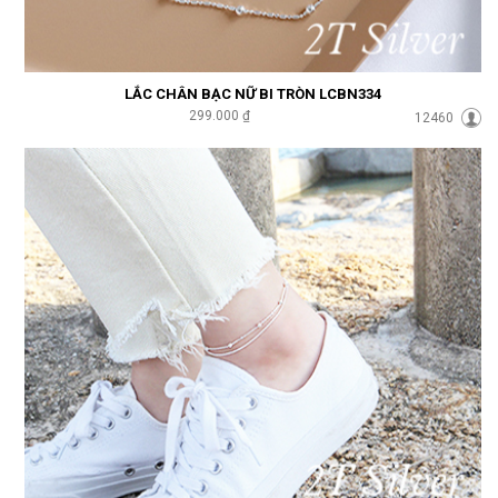
LẮC CHÂN BẠC NỮ BI TRÒN LCBN334
299.000 ₫
12460