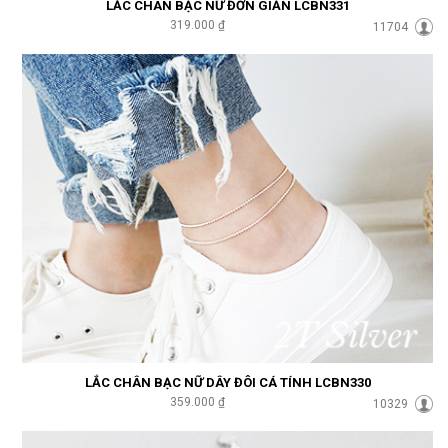
LẮC CHÂN BẠC NỮ ĐƠN GIẢN LCBN331
319.000 ₫
11704
LẮC CHÂN BẠC NỮ DÂY ĐÔI CÁ TÍNH LCBN330
359.000 ₫
10329