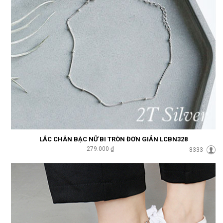
LẮC CHÂN BẠC NỮ BI TRÒN ĐƠN GIẢN LCBN328
279.000 ₫
8333