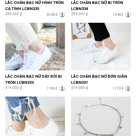
LẮC CHÂN BẠC NỮ HÌNH TRÒN
LẮC CHÂN BẠC NỮ BI TRÒN
CÁ TÍNH LCBN335
LCBN334
359.000 ₫
299.000 ₫
82464
12460
LẮC CHÂN BẠC NỮ DÂY ĐÔI BI
LẮC CHÂN BẠC NỮ ĐƠN GIẢN
TRÒN LCBN333
LCBN331
319.000 ₫
319.000 ₫
11862
11704