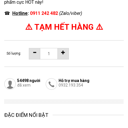
phẩm cực HOT này!
☎
Hotline
:
0911 242 482
(Zalo/viber)
⚠️ TẠM HẾT HÀNG ⚠️
Số lượng:
54498
người
Hỗ trợ mua hàng
đã xem
0932.193.354
ĐẶC ĐIỂM NỔI BẬT