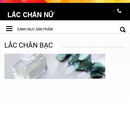
DANH MỤC SẢN PHẨM
Toggle
LẮC CHÂN BẠC
navigation