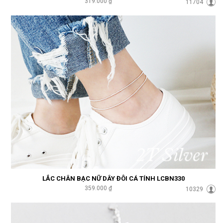
319.000 ₫
11704
LẮC CHÂN BẠC NỮ DÂY ĐÔI CÁ TÍNH LCBN330
359.000 ₫
10329