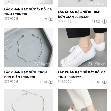
LẮC CHÂN BẠC NỮ DÂY ĐÔI CÁ
LẮC CHÂN BẠC NỮ BI TRÒN
TÍNH LCBN330
ĐƠN GIẢN LCBN329
359.000 ₫
10329
339.000 ₫
11926
LẮC CHÂN BẠC NỮ BI TRÒN
LẮC CHÂN BẠC NỮ DÂY ĐÔI CÁ
ĐƠN GIẢN LCBN328
TÍNH LCBN327
279.000 ₫
349.000 ₫
8333
10151