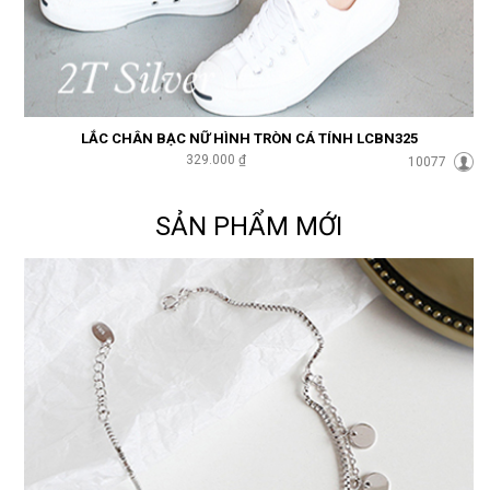
LẮC CHÂN BẠC NỮ HÌNH TRÒN CÁ TÍNH LCBN325
329.000 ₫
10077
SẢN PHẨM MỚI