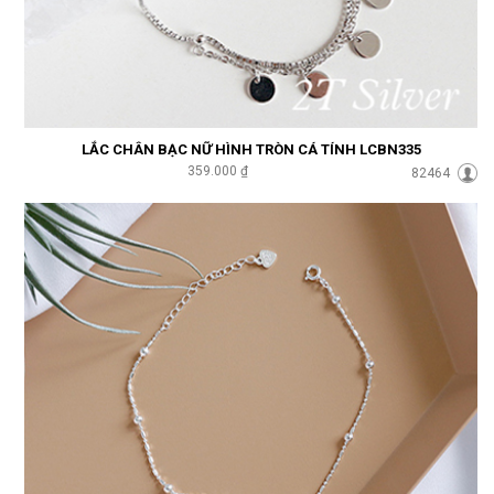
LẮC CHÂN BẠC NỮ HÌNH TRÒN CÁ TÍNH LCBN335
359.000 ₫
82464