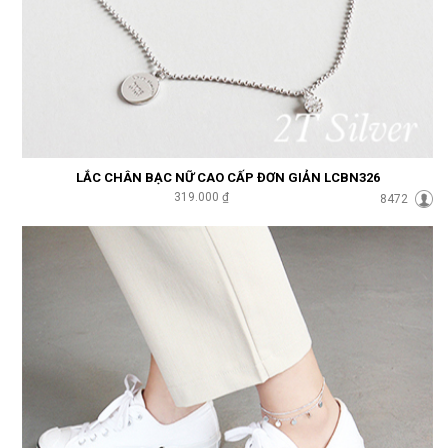
LẮC CHÂN BẠC NỮ CAO CẤP ĐƠN GIẢN LCBN326
319.000 ₫
8472