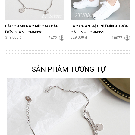
LẮC CHÂN BẠC NỮ CAO CẤP
LẮC CHÂN BẠC NỮ HÌNH TRÒN
ĐƠN GIẢN LCBN326
CÁ TÍNH LCBN325
319.000 ₫
329.000 ₫
8472
10077
SẢN PHẨM TƯƠNG TỰ