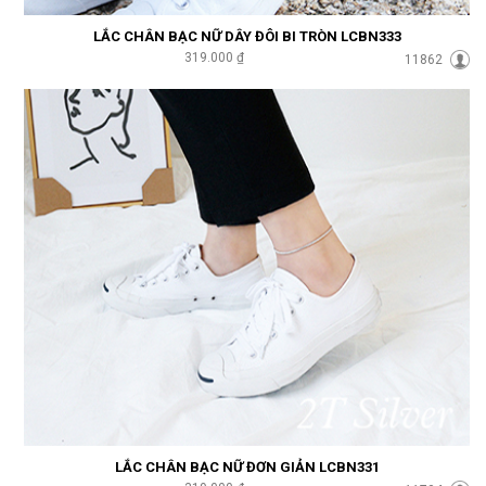
LẮC CHÂN BẠC NỮ DÂY ĐÔI BI TRÒN LCBN333
319.000 ₫
11862
LẮC CHÂN BẠC NỮ ĐƠN GIẢN LCBN331