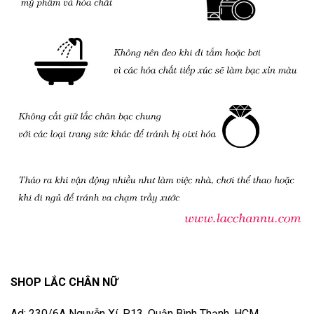
SHOP LẮC CHÂN NỮ
Ad: 230/6A Nguyễn Xí, P13, Quận Bình Thạnh, HCM