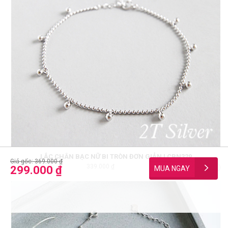
LẮC CHÂN BẠC NỮ BI TRÒN ĐƠN GIẢN LCBN329
Giá gốc: 369.000 ₫
339.000 ₫
11926
299.000 ₫