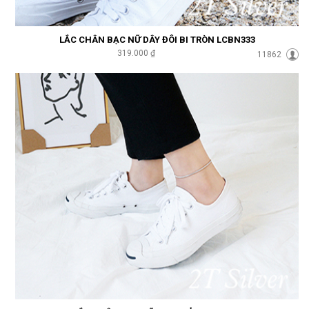
LẮC CHÂN BẠC NỮ DÂY ĐÔI BI TRÒN LCBN333
319.000 ₫
11862