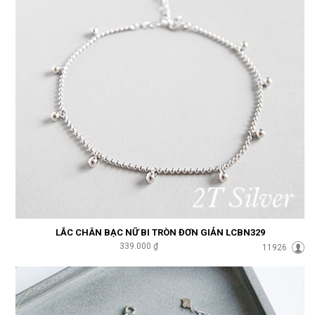
LẮC CHÂN BẠC NỮ BI TRÒN ĐƠN GIẢN LCBN329
339.000 ₫
11926