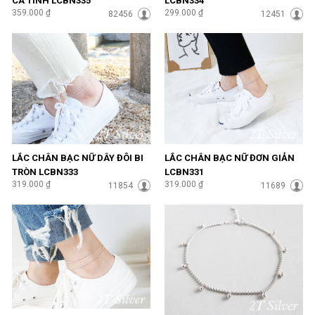
CÁ TÍNH LCBN335
LCBN334
359.000 ₫
299.000 ₫
82456
12451
LẮC CHÂN BẠC NỮ DÂY ĐÔI BI
LẮC CHÂN BẠC NỮ ĐƠN GIẢN
TRÒN LCBN333
LCBN331
319.000 ₫
319.000 ₫
11854
11689