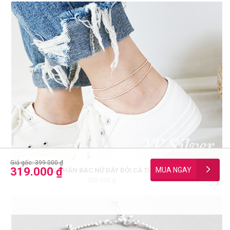
Giá gốc: 399.000 ₫
319.000 ₫
LẮC CHÂN BẠC NỮ DÂY ĐÔI CÁ TÍNH LCBN330
359.000 ₫
10323