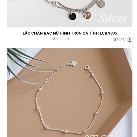
LẮC CHÂN BẠC NỮ HÌNH TRÒN CÁ TÍNH LCBN335
359.000 ₫
82456