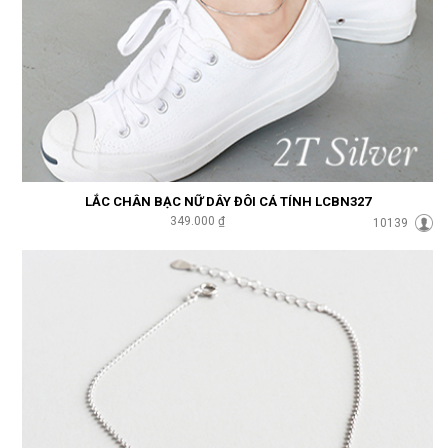
LẮC CHÂN BẠC NỮ DÂY ĐÔI CÁ TÍNH LCBN327
349.000 ₫
10139