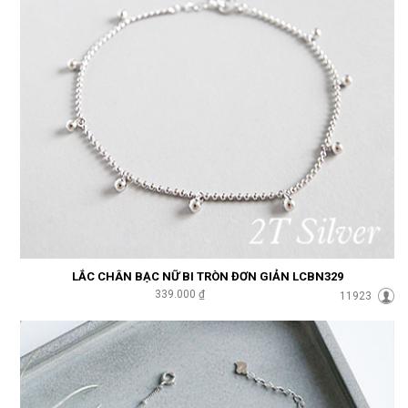
LẮC CHÂN BẠC NỮ BI TRÒN ĐƠN GIẢN LCBN329
339.000 ₫
11923