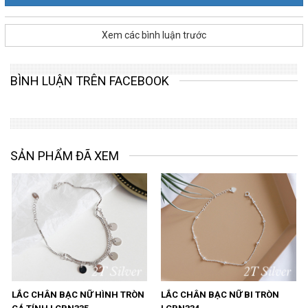
Xem các bình luận trước
BÌNH LUẬN TRÊN FACEBOOK
SẢN PHẨM ĐÃ XEM
LẮC CHÂN BẠC NỮ HÌNH TRÒN
LẮC CHÂN BẠC NỮ BI TRÒN