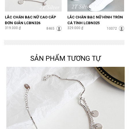
LẮC CHÂN BẠC NỮ CAO CẤP
LẮC CHÂN BẠC NỮ HÌNH TRÒN
ĐƠN GIẢN LCBN326
CÁ TÍNH LCBN325
319.000 ₫
329.000 ₫
8465
10072
SẢN PHẨM TƯƠNG TỰ