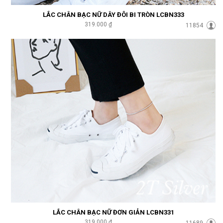
LẮC CHÂN BẠC NỮ DÂY ĐÔI BI TRÒN LCBN333
319.000 ₫
11854
LẮC CHÂN BẠC NỮ ĐƠN GIẢN LCBN331
319.000 ₫
11689