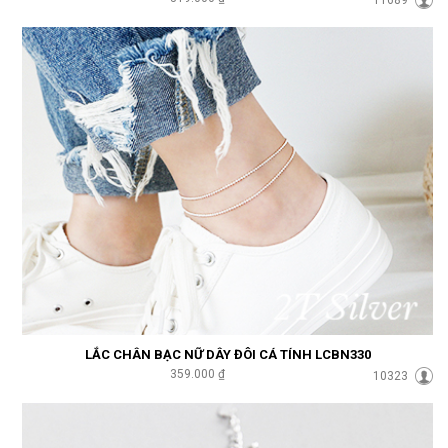
LẮC CHÂN BẠC NỮ DÂY ĐÔI CÁ TÍNH LCBN330
359.000 ₫
10323