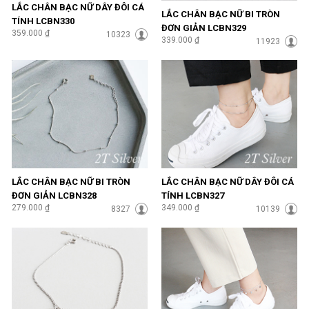
LẮC CHÂN BẠC NỮ DÂY ĐÔI CÁ
LẮC CHÂN BẠC NỮ BI TRÒN
TÍNH LCBN330
ĐƠN GIẢN LCBN329
359.000 ₫
10323
339.000 ₫
11923
LẮC CHÂN BẠC NỮ BI TRÒN
LẮC CHÂN BẠC NỮ DÂY ĐÔI CÁ
ĐƠN GIẢN LCBN328
TÍNH LCBN327
279.000 ₫
349.000 ₫
8327
10139