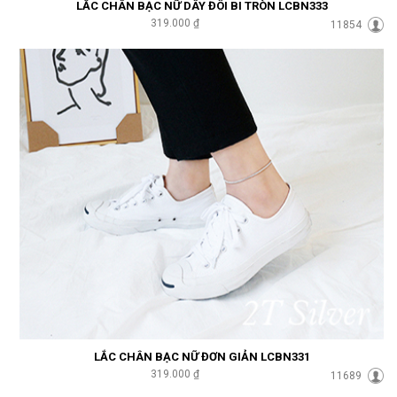
LẮC CHÂN BẠC NỮ DÂY ĐÔI BI TRÒN LCBN333
319.000 ₫
11854
LẮC CHÂN BẠC NỮ ĐƠN GIẢN LCBN331
319.000 ₫
11689