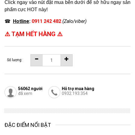
Click ngay vào nút đặt mua bên dưới để sở hữu ngay sản
phẩm cực HOT này!
☎
Hotline
:
0911 242 482
(Zalo/viber)
⚠️ TẠM HẾT HÀNG ⚠️
Số lượng:
56062
người
Hỗ trợ mua hàng
đã xem
0932.193.354
ĐẶC ĐIỂM NỔI BẬT