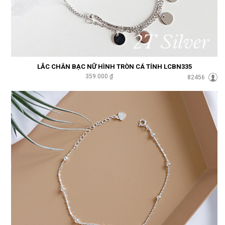
LẮC CHÂN BẠC NỮ HÌNH TRÒN CÁ TÍNH LCBN335
359.000 ₫
82456