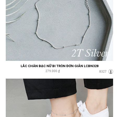
LẮC CHÂN BẠC NỮ BI TRÒN ĐƠN GIẢN LCBN328
279.000 ₫
8327