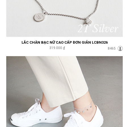
LẮC CHÂN BẠC NỮ CAO CẤP ĐƠN GIẢN LCBN326
319.000 ₫
8465