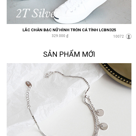
LẮC CHÂN BẠC NỮ HÌNH TRÒN CÁ TÍNH LCBN325
329.000 ₫
10072
SẢN PHẨM MỚI