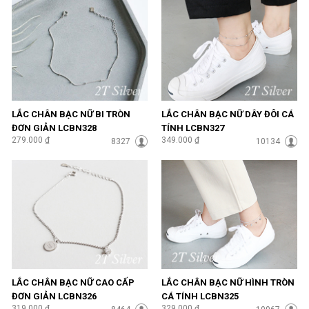
LẮC CHÂN BẠC NỮ BI TRÒN
LẮC CHÂN BẠC NỮ DÂY ĐÔI CÁ
ĐƠN GIẢN LCBN328
TÍNH LCBN327
279.000 ₫
349.000 ₫
8327
10134
LẮC CHÂN BẠC NỮ CAO CẤP
LẮC CHÂN BẠC NỮ HÌNH TRÒN
ĐƠN GIẢN LCBN326
CÁ TÍNH LCBN325
319.000 ₫
329.000 ₫