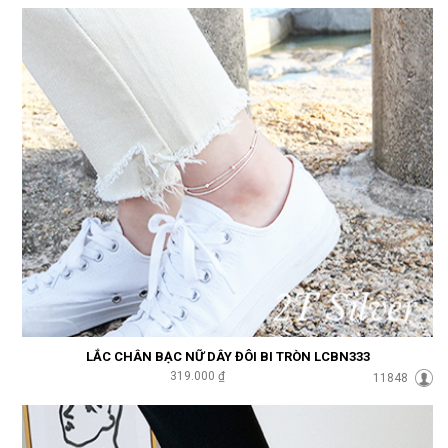
LẮC CHÂN BẠC NỮ DÂY ĐÔI BI TRÒN LCBN333
319.000 ₫
11848