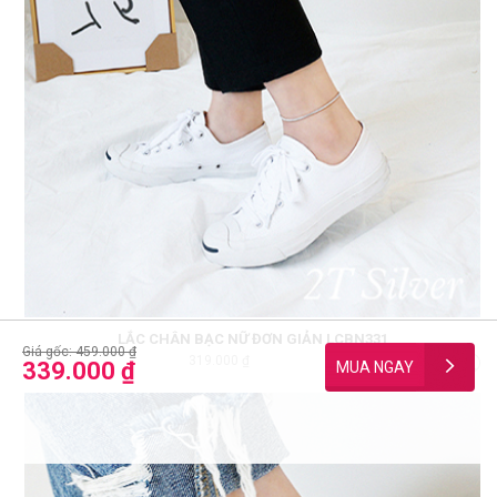
LẮC CHÂN BẠC NỮ ĐƠN GIẢN LCBN331
Giá gốc: 459.000 ₫
319.000 ₫
11684
339.000 ₫