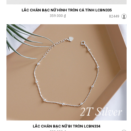
LẮC CHÂN BẠC NỮ HÌNH TRÒN CÁ TÍNH LCBN335
359.000 ₫
82449
LẮC CHÂN BẠC NỮ BI TRÒN LCBN334