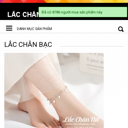
DANH MỤC SẢN PHẨM
Toggle
LẮC CHÂN BẠC
navigation