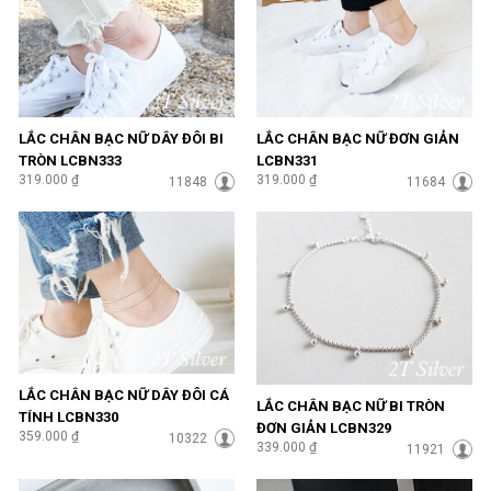
LẮC CHÂN BẠC NỮ DÂY ĐÔI BI
LẮC CHÂN BẠC NỮ ĐƠN GIẢN
TRÒN LCBN333
LCBN331
319.000 ₫
319.000 ₫
11848
11684
LẮC CHÂN BẠC NỮ DÂY ĐÔI CÁ
LẮC CHÂN BẠC NỮ BI TRÒN
TÍNH LCBN330
ĐƠN GIẢN LCBN329
359.000 ₫
10322
339.000 ₫
11921