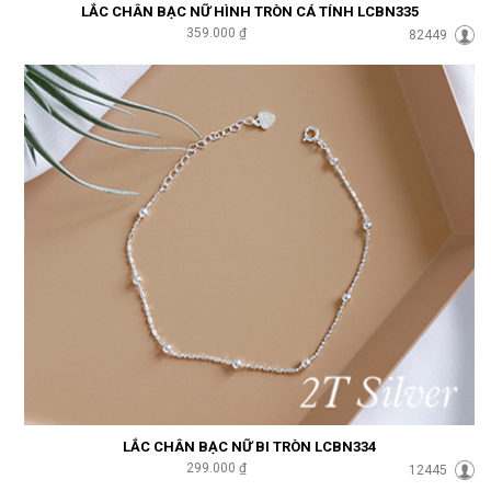
LẮC CHÂN BẠC NỮ HÌNH TRÒN CÁ TÍNH LCBN335
359.000 ₫
82449
LẮC CHÂN BẠC NỮ BI TRÒN LCBN334
299.000 ₫
12445