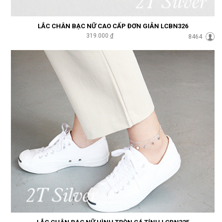
LẮC CHÂN BẠC NỮ CAO CẤP ĐƠN GIẢN LCBN326
319.000 ₫
8464