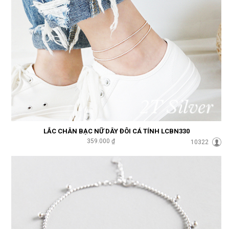
LẮC CHÂN BẠC NỮ DÂY ĐÔI CÁ TÍNH LCBN330
359.000 ₫
10322