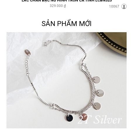
LẮC CHÂN BẠC NỮ HÌNH TRÒN CÁ TÍNH LCBN325
329.000 ₫
10067
SẢN PHẨM MỚI