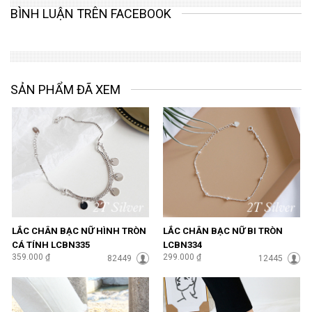
BÌNH LUẬN TRÊN FACEBOOK
SẢN PHẨM ĐÃ XEM
LẮC CHÂN BẠC NỮ HÌNH TRÒN
LẮC CHÂN BẠC NỮ BI TRÒN
CÁ TÍNH LCBN335
LCBN334
359.000 ₫
299.000 ₫
82449
12445