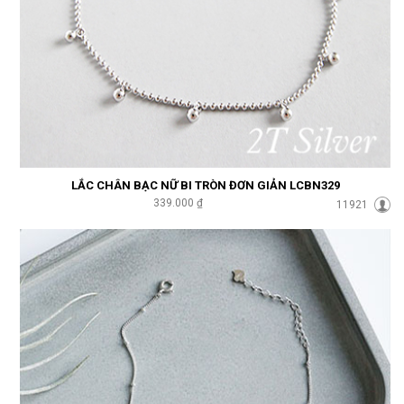
LẮC CHÂN BẠC NỮ BI TRÒN ĐƠN GIẢN LCBN329
339.000 ₫
11921