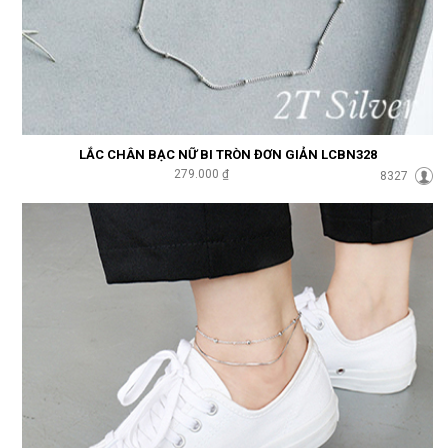
LẮC CHÂN BẠC NỮ BI TRÒN ĐƠN GIẢN LCBN328
279.000 ₫
8327