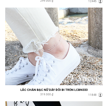
299.000 ₫
12445
LẮC CHÂN BẠC NỮ DÂY ĐÔI BI TRÒN LCBN333
319.000 ₫
11848